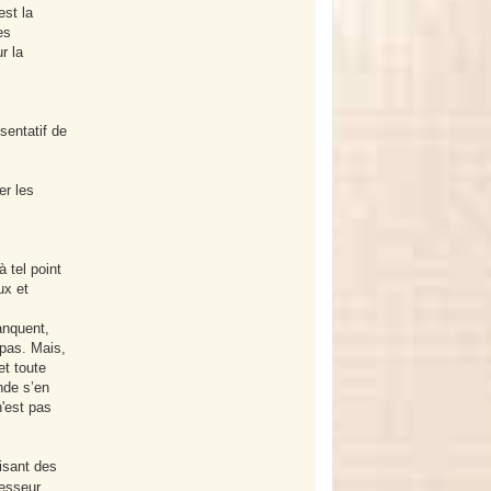
est la
es
r la
sentatif de
er les
 tel point
ux et
anquent,
 pas. Mais,
et toute
onde s’en
n'est pas
isant des
cesseur