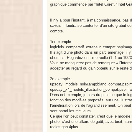
graphique commence par "Intel Core", "Intel Gr
Il n’y a pour l’instant, à ma connaissance, pas 
savoir. Il faudra se contenter d’un site gratuit
compte.
1er exemple :
logiciels_comparatif_exterieur_compat.pspimag
Il s’agit d’une photo dans un parc aménagé, il y
chemins. Regardez en taille réelle (1 :1 ou 100%)
Vous ne manquerez pas de remarquer « l’interpré
accepter au regard du gain obtenu sur le reste d
2e exemple :
upscayl_models_noir&amp;blanc_compat.pspi
upscayl_x4_models_illustration_compat.pspim
Dans cet exemple, je pars du principe que le logi
fonction des modèles proposés, sur une illustrati
l’amélioration lors de l’agrandissement. On peut
sont parmi les meilleurs.
Ce que l’on peut constater, c’est que le modèle r
photo, c’est une affaire de goût, avec bruit, san
realestgan-4plus.