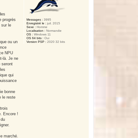
 des
e progrès
Messages :
3995
Enregistré le :
juil. 2015
 sur le
Sexe :
Homme
Localisation :
Normandie
OS :
Windows 11
OS 64 bits :
Oui
ique ou un
Version PSP :
2020 32 bits
ence
uce NPU
-là. Je ne
e seront
les
ique qui
 puissance
aie bonne
 le reste
trois
. Encore !
 du
igner.
 le marché.