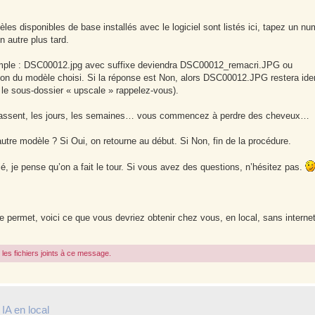
es disponibles de base installés avec le logiciel sont listés ici, tapez un nu
 autre plus tard.
xemple : DSC00012.jpg avec suffixe deviendra DSC00012_remacri.JPG ou
on du modèle choisi. Si la réponse est Non, alors DSC00012.JPG restera ide
s le sous-dossier « upscale » rappelez-vous).
passent, les jours, les semaines… vous commencez à perdre des cheveux…
utre modèle ? Si Oui, on retourne au début. Si Non, fin de la procédure.
blié, je pense qu’on a fait le tour. Si vous avez des questions, n’hésitez pas.
le permet, voici ce que vous devriez obtenir chez vous, en local, sans internet
les fichiers joints à ce message.
IA en local