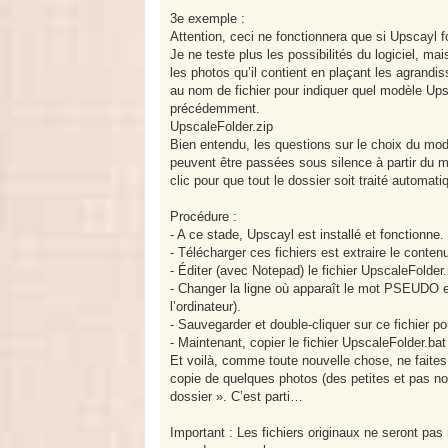
3e exemple :
Attention, ceci ne fonctionnera que si Upscayl f
Je ne teste plus les possibilités du logiciel, mai
les photos qu’il contient en plaçant les agrand
au nom de fichier pour indiquer quel modèle Upsc
précédemment.
UpscaleFolder.zip
Bien entendu, les questions sur le choix du modèl
peuvent être passées sous silence à partir du m
clic pour que tout le dossier soit traité automa
Procédure :
- A ce stade, Upscayl est installé et fonctionne.
- Télécharger ces fichiers est extraire le conten
- Éditer (avec Notepad) le fichier UpscaleFolder.
- Changer la ligne où apparaît le mot PSEUDO
l’ordinateur).
- Sauvegarder et double-cliquer sur ce fichier pou
- Maintenant, copier le fichier UpscaleFolder.
Et voilà, comme toute nouvelle chose, ne faite
copie de quelques photos (des petites et pas nom
dossier ». C’est parti…
Important : Les fichiers originaux ne seront pas