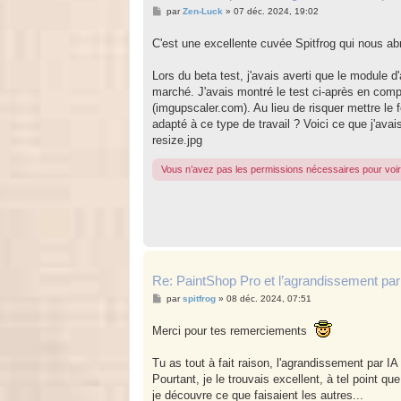
M
par
Zen-Luck
»
07 déc. 2024, 19:02
e
s
C'est une excellente cuvée Spitfrog qui nous ab
s
a
g
Lors du beta test, j'avais averti que le module d
e
marché. J'avais montré le test ci-après en compa
(imgupscaler.com). Au lieu de risquer mettre le f
adapté à ce type de travail ? Voici ce que j'avai
resize.jpg
Vous n’avez pas les permissions nécessaires pour voir 
Re: PaintShop Pro et l’agrandissement par 
M
par
spitfrog
»
08 déc. 2024, 07:51
e
s
Merci pour tes remerciements
s
a
g
Tu as tout à fait raison, l'agrandissement par IA
e
Pourtant, je le trouvais excellent, à tel point qu
je découvre ce que faisaient les autres...