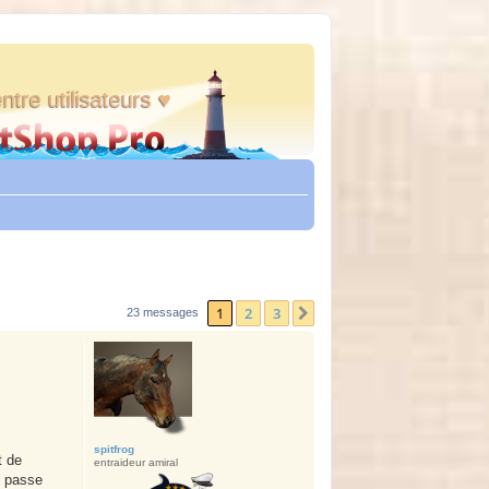
ntre utilisateurs ♥
1
2
3
Suivante
23 messages
spitfrog
t de
entraideur amiral
e passe