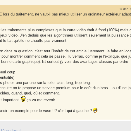
07 déc. 
C lors du traitement, ne vaut-il pas mieux utiliser un ordinateur extérieur adap
 les traitements plus complexes que la carte vidéo était à fond (100%) mais q
jeux vidéo. J'en déduis que les algorithmes utilisent seulement la puissance 
 le fait qu'elle ne chauffe pas vraiment.
dans ta question, c'est tout l'intérêt de cet article justement, le faire en loca
ter pour montrer comment cela se passe. Tu verras, comme je l'explique, que j
 bonne carte graphique). Et surtout j'y vois des avantages classés par ordre
 seul coup
ntialité)
 photos une par une sur la toile, c'est long, trop long.
'ensuite on te propose un service premium pour le coût d'un bras... ou d'une j
décides, quand, quoi, où et comment.
est important
ça va me revenir...
andir ton exemple pour le vase !!? c'est qui à gauche ?
IA en local