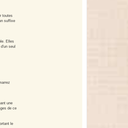
r toutes
n suffixe
le. Elles
 d'un seul
marrez
nant une
mages de ce
rtant le