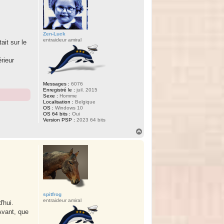
Zen-Luck
entraideur amiral
ait sur le
rieur
Messages :
6076
Enregistré le :
juil. 2015
Sexe :
Homme
Localisation :
Belgique
OS :
Windows 10
OS 64 bits :
Oui
Version PSP :
2023 64 bits
H
a
u
t
spitfrog
entraideur amiral
'hui.
 Avant, que