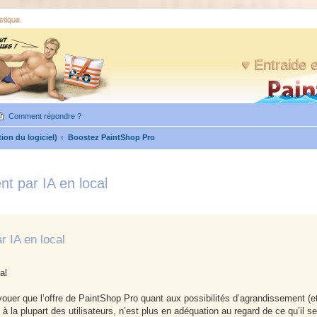
stique.
♥ Entraide e
Comment répondre ?
tion du logiciel)
Boostez PaintShop Pro
t par IA en local
r IA en local
al
 avouer que l’offre de PaintShop Pro quant aux possibilités d’agrandissement (e
 la plupart des utilisateurs, n’est plus en adéquation au regard de ce qu’il s