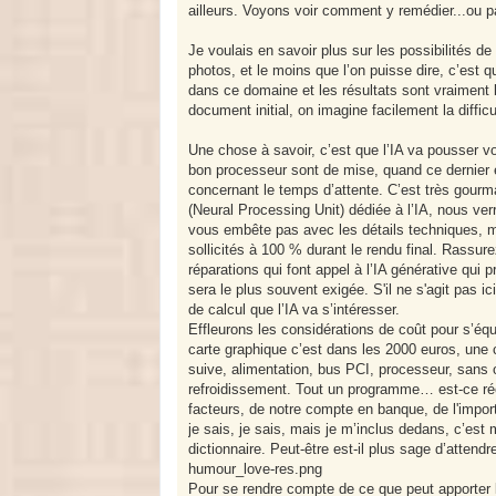
ailleurs. Voyons voir comment y remédier...ou p
Je voulais en savoir plus sur les possibilités de 
photos, et le moins que l’on puisse dire, c’est q
dans ce domaine et les résultats sont vraiment b
document initial, on imagine facilement la diffic
Une chose à savoir, c’est que l’IA va pousser v
bon processeur sont de mise, quand ce dernier est
concernant le temps d’attente. C’est très gou
(Neural Processing Unit) dédiée à l’IA, nous v
vous embête pas avec les détails techniques, ma
sollicités à 100 % durant le rendu final. Rassu
réparations qui font appel à l’IA générative qui
sera le plus souvent exigée. S'il ne s'agit pas i
de calcul que l’IA va s’intéresser.
Effleurons les considérations de coût pour s’équ
carte graphique c’est dans les 2000 euros, une c
suive, alimentation, bus PCI, processeur, sans o
refroidissement. Tout un programme… est-ce rée
facteurs, de notre compte en banque, de l'impor
je sais, je sais, mais je m’inclus dedans, c’es
dictionnaire. Peut-être est-il plus sage d’atten
humour_love-res.png
Pour se rendre compte de ce que peut apporter l