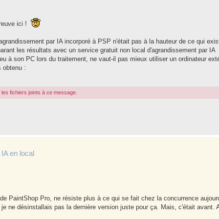
reuve ici !
'agrandissement par IA incorporé à PSP n'était pas à la hauteur de ce qui exist
rant les résultats avec un service gratuit non local d'agrandissement par IA
eu à son PC lors du traitement, ne vaut-il pas mieux utiliser un ordinateur exté
s obtenu :
les fichiers joints à ce message.
IA en local
 de PaintShop Pro, ne résiste plus à ce qui se fait chez la concurrence aujourd
e je ne désinstallais pas la dernière version juste pour ça. Mais, c'était avant.