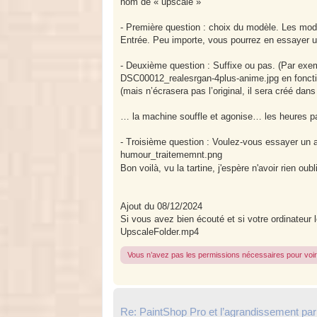
nom de « upscale »
- Première question : choix du modèle. Les modèl
Entrée. Peu importe, vous pourrez en essayer un
- Deuxième question : Suffixe ou pas. (Par e
DSC00012_realesrgan-4plus-anime.jpg en foncti
(mais n’écrasera pas l’original, il sera créé dan
… la machine souffle et agonise… les heures 
- Troisième question : Voulez-vous essayer un a
humour_traitememnt.png
Bon voilà, vu la tartine, j'espère n'avoir rien ou
Ajout du 08/12/2024
Si vous avez bien écouté et si votre ordinateur 
UpscaleFolder.mp4
Vous n’avez pas les permissions nécessaires pour voir 
Re: PaintShop Pro et l’agrandissement par 