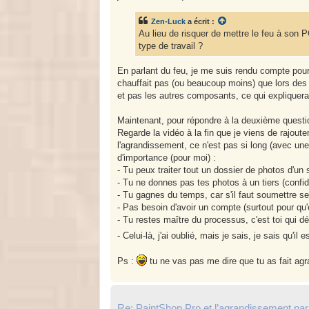
Zen-Luck
a écrit :
Au lieu de risquer de mettre le feu à son P
type de travail ?
En parlant du feu, je me suis rendu compte pour
chauffait pas (ou beaucoup moins) que lors des 
et pas les autres composants, ce qui expliquerait
Maintenant, pour répondre à la deuxième question 
Regarde la vidéo à la fin que je viens de rajou
l'agrandissement, ce n'est pas si long (avec une
d'importance (pour moi) :
- Tu peux traiter tout un dossier de photos d'un
- Tu ne donnes pas tes photos à un tiers (confide
- Tu gagnes du temps, car s'il faut soumettre ses
- Pas besoin d'avoir un compte (surtout pour qu
- Tu restes maître du processus, c'est toi qui 
- Celui-là, j'ai oublié, mais je sais, je sais qu'il 
Ps :
tu ne vas pas me dire que tu as fait agr
Re: PaintShop Pro et l’agrandissement par 