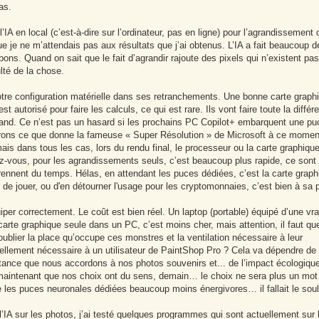
as.
l’IA en local (c’est-à-dire sur l’ordinateur, pas en ligne) pour l’agrandissement
ue je ne m’attendais pas aux résultats que j’ai obtenus. L’IA a fait beaucoup d
ons. Quand on sait que le fait d’agrandir rajoute des pixels qui n’existent pas
ulté de la chose.
otre configuration matérielle dans ses retranchements. Une bonne carte graph
 autorisé pour faire les calculs, ce qui est rare. Ils vont faire toute la différ
rmand. Ce n’est pas un hasard si les prochains PC Copilot+ embarquent une p
errons ce que donne la fameuse « Super Résolution » de Microsoft à ce moment
is dans tous les cas, lors du rendu final, le processeur ou la carte graphiqu
rez-vous, pour les agrandissements seuls, c’est beaucoup plus rapide, ce sont 
 prennent du temps. Hélas, en attendant les puces dédiées, c’est la carte graph
ci de jouer, ou d'en détourner l'usage pour les cryptomonnaies, c’est bien à sa
iper correctement. Le coût est bien réel. Un laptop (portable) équipé d’une vr
arte graphique seule dans un PC, c’est moins cher, mais attention, il faut que
ublier la place qu’occupe ces monstres et la ventilation nécessaire à leur
llement nécessaire à un utilisateur de PaintShop Pro ? Cela va dépendre de 
tance que nous accordons à nos photos souvenirs et... de l’impact écologique
t maintenant que nos choix ont du sens, demain… le choix ne sera plus un mot
dre les puces neuronales dédiées beaucoup moins énergivores… il fallait le soul
’IA sur les photos, j’ai testé quelques programmes qui sont actuellement sur