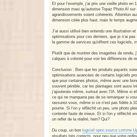
Et pour l’exemple, j’ai pris une vieille photo en 
dimension maxi qu’autorise Topaz Photo AI sur c
agrandissements soient cohérents. Attention au
dimension citée plus haut, mais le temps augm
J’ai aussi utilisé bien entendu une illustration
optimisations pour ces derniers, que je n’ai pas
la gamme de services qu'offrent ces logiciels, ma
Plutôt que de montrer des imagettes de rendu, j
calques à volonté pour voir les différences de re
Conclusion : Bien que les produits payants soien
optimisations avancées de certains logiciels pro
que pour certaines photos, même avec une bonne c
souvent pénible, car les plantages sont aussi très
j’ajouterais même, surtout avec l’IA. Même si ell
ce qui ne manquera pas de se remarquer si vous
rassurez-vous, même si ce n’est pas fidèle à 100
pourrie. Si l’on y réfléchit un peu, une photo ple
contente faute de mieux. Et si l'on y réfléchit e
un reflet de la réalité, hein? Qui?
Du coup, un bon
logiciel open source comme U
résultats très corrects, pour peu que votre ordi