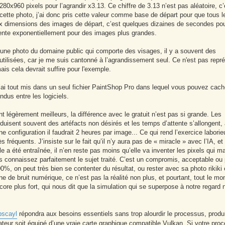
1280x960 pixels pour l’agrandir x3.13. Ce chiffre de 3.13 n’est pas aléatoire, c’
ette photo, j’ai donc pris cette valeur comme base de départ pour que tous l
x dimensions des images de départ, c’est quelques dizaines de secondes pou
ente exponentiellement pour des images plus grandes.
 et une photo du domaine public qui comporte des visages, il y a souvent des
 utilisées, car je me suis cantonné à l’agrandissement seul. Ce n'est pas repré
is cela devrait suffire pour l'exemple.
’ai tout mis dans un seul fichier PaintShop Pro dans lequel vous pouvez cach
ndus entre les logiciels.
t légèrement meilleurs, la différence avec le gratuit n’est pas si grande. Les
duisent souvent des artéfacts non désirés et les temps d’attente s’allongent, à
onfiguration il faudrait 2 heures par image... Ce qui rend l’exercice laborie
 fréquents. J’insiste sur le fait qu’il n’y aura pas de « miracle » avec l’IA, et
e a été entraînée, il n’en reste pas moins qu’elle va inventer les pixels qui m
 connaissez parfaitement le sujet traité. C’est un compromis, acceptable ou
%, on peut très bien se contenter du résultat, ou rester avec sa photo rikiki 
ine de bruit numérique, ce n’est pas la réalité non plus, et pourtant, tout le m
ncore plus fort, qui nous dit que la simulation qui se superpose à notre regard 
pscayl
répondra aux besoins essentiels sans trop alourdir le processus, produ
nateur soit équipé d’une vraie carte graphique compatible Vulkan. Si votre pro