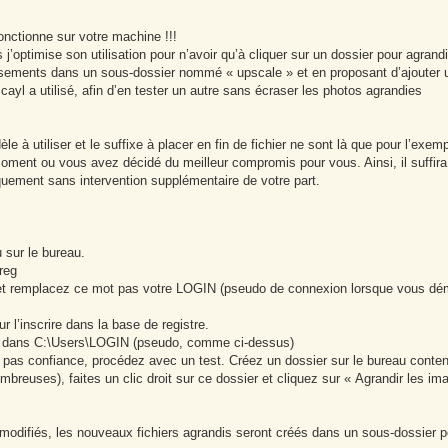
onctionne sur votre machine !!!
s j’optimise son utilisation pour n’avoir qu’à cliquer sur un dossier pour agrandi
issements dans un sous-dossier nommé « upscale » et en proposant d’ajouter u
ayl a utilisé, afin d’en tester un autre sans écraser les photos agrandies
e à utiliser et le suffixe à placer en fin de fichier ne sont là que pour l’exemp
oment ou vous avez décidé du meilleur compromis pour vous. Ainsi, il suffira
tiquement sans intervention supplémentaire de votre part.
u sur le bureau.
reg
 et remplacez ce mot pas votre LOGIN (pseudo de connexion lorsque vous dé
r l’inscrire dans la base de registre.
bat dans C:\Users\LOGIN (pseudo, comme ci-dessus)
s pas confiance, procédez avec un test. Créez un dossier sur le bureau conte
breuses), faites un clic droit sur ce dossier et cliquez sur « Agrandir les i
 modifiés, les nouveaux fichiers agrandis seront créés dans un sous-dossier po