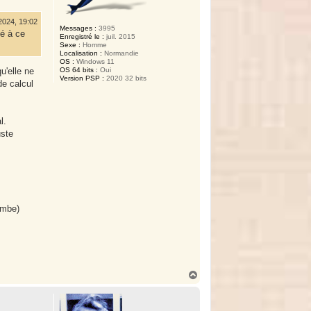
2024, 19:02
Messages :
3995
té à ce
Enregistré le :
juil. 2015
Sexe :
Homme
Localisation :
Normandie
OS :
Windows 11
OS 64 bits :
Oui
u'elle ne
Version PSP :
2020 32 bits
de calcul
l.
uste
ambe)
H
a
u
t