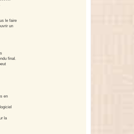
.
s le faire
uvrir un
es
ndu final.
peut
us en
ogiciel
ur la