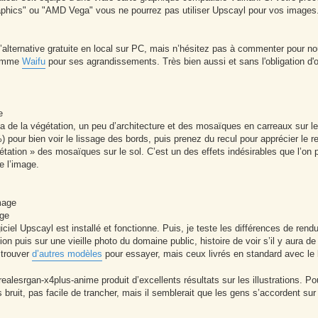
aphics" ou "AMD Vega" vous ne pourrez pas utiliser Upscayl pour vos images
d’alternative gratuite en local sur PC, mais n’hésitez pas à commenter pour nou
 comme
Waifu
pour ses agrandissements. Très bien aussi et sans l'obligation d'o
e
 a de la végétation, un peu d’architecture et des mosaïques en carreaux sur l
 pour bien voir le lissage des bords, puis prenez du recul pour apprécier le re
tation » des mosaïques sur le sol. C’est un des effets indésirables que l’on 
e l’image.
mage
age
ciel Upscayl est installé et fonctionne. Puis, je teste les différences de rend
on puis sur une vieille photo du domaine public, histoire de voir s’il y aura de
 trouver
d’autres modèles
pour essayer, mais ceux livrés en standard avec le l
ealesrgan-x4plus-anime produit d’excellents résultats sur les illustrations. Po
s bruit, pas facile de trancher, mais il semblerait que les gens s’accordent sur