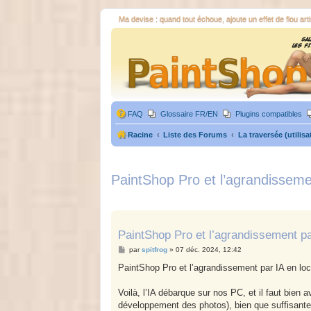
Ma devise : quand tout échoue, ajoute un effet de flou arti
FAQ
Glossaire FR/EN
Plugins compatibles
Racine
Liste des Forums
La traversée (utilisa
PaintShop Pro et l’agrandissemen
PaintShop Pro et l’agrandissement pa
M
par
spitfrog
»
07 déc. 2024, 12:42
e
s
PaintShop Pro et l’agrandissement par IA en loc
s
a
g
Voilà, l’IA débarque sur nos PC, et il faut bien
e
développement des photos), bien que suffisante à