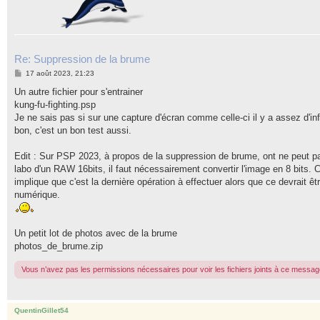
Re: Suppression de la brume
M
17 août 2023, 21:23
e
s
Un autre fichier pour s'entrainer
s
kung-fu-fighting.psp
a
g
Je ne sais pas si sur une capture d'écran comme celle-ci il y a assez d'inf
e
bon, c'est un bon test aussi.
Edit : Sur PSP 2023, à propos de la suppression de brume, ont ne peut pas
labo d'un RAW 16bits, il faut nécessairement convertir l'image en 8 bits. 
implique que c'est la dernière opération à effectuer alors que ce devrait êt
numérique.
Un petit lot de photos avec de la brume
photos_de_brume.zip
Vous n’avez pas les permissions nécessaires pour voir les fichiers joints à ce messag
QuentinGillet54