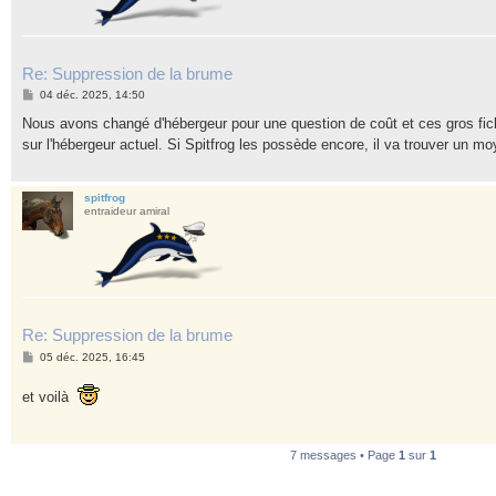
Re: Suppression de la brume
M
04 déc. 2025, 14:50
e
s
Nous avons changé d'hébergeur pour une question de coût et ces gros fich
s
sur l'hébergeur actuel. Si Spitfrog les possède encore, il va trouver un 
a
g
e
spitfrog
entraideur amiral
Re: Suppression de la brume
M
05 déc. 2025, 16:45
e
s
et voilà
s
a
g
e
7 messages • Page
1
sur
1