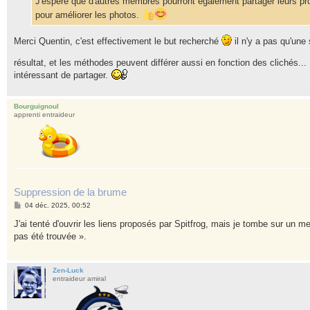
J'espère que d'autres membres pourront également partager leurs pr
e
pour améliorer les photos.
Merci Quentin, c'est effectivement le but recherché
il n'y a pas qu'une
résultat, et les méthodes peuvent différer aussi en fonction des clichés...
intéressant de partager.
Bourguignoul
apprenti entraideur
Suppression de la brume
M
04 déc. 2025, 00:52
e
s
J'ai tenté d'ouvrir les liens proposés par Spitfrog, mais je tombe sur un
s
pas été trouvée ».
a
g
e
Zen-Luck
entraideur amiral