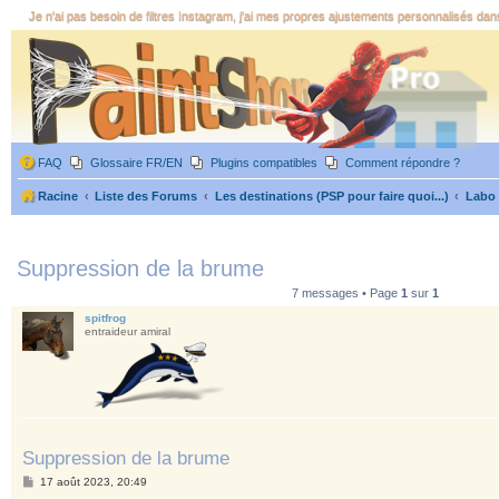
Je n'ai pas besoin de filtres Instagram, j'ai mes propres ajustements personnalisés da
FAQ
Glossaire FR/EN
Plugins compatibles
Comment répondre ?
Racine
Liste des Forums
Les destinations (PSP pour faire quoi...)
Labo
Suppression de la brume
7 messages • Page
1
sur
1
spitfrog
entraideur amiral
Suppression de la brume
M
17 août 2023, 20:49
e