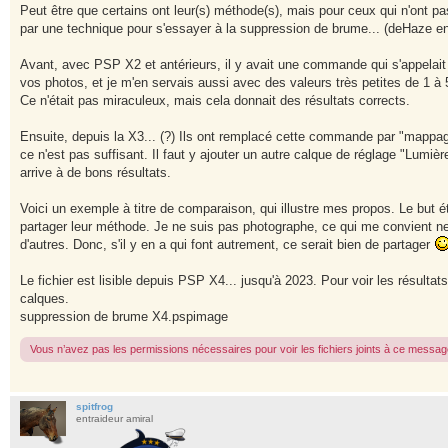
s
Peut être que certains ont leur(s) méthode(s), mais pour ceux qui n'ont pa
s
par une technique pour s'essayer à la suppression de brume... (deHaze en
a
g
e
Avant, avec PSP X2 et antérieurs, il y avait une commande qui s'appelait "C
vos photos, et je m'en servais aussi avec des valeurs très petites de 1 à 
Ce n'était pas miraculeux, mais cela donnait des résultats corrects.
Ensuite, depuis la X3... (?) Ils ont remplacé cette commande par "mappage 
ce n'est pas suffisant. Il faut y ajouter un autre calque de réglage "Lumièr
arrive à de bons résultats.
Voici un exemple à titre de comparaison, qui illustre mes propos. Le but éta
partager leur méthode. Je ne suis pas photographe, ce qui me convient ne 
d'autres. Donc, s'il y en a qui font autrement, ce serait bien de partager
Le fichier est lisible depuis PSP X4... jusqu'à 2023. Pour voir les résultats,
calques.
suppression de brume X4.pspimage
Vous n’avez pas les permissions nécessaires pour voir les fichiers joints à ce messag
spitfrog
entraideur amiral