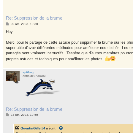
Re: Suppression de la brume
M
20 oct. 2023, 10:30
e
s
Hey,
s
a
g
Merci pour le partage de cette astuce pour supprimer la brume sur les ph
e
super utile d'avoir différentes méthodes pour améliorer nos clichés. Les e
partagés sont vraiment instructifs. J'espère que d'autres membres pourron
propres astuces et techniques pour améliorer les photos.
spitfrog
entraideur amiral
Re: Suppression de la brume
M
23 oct. 2023, 19:50
e
s
s
QuentinGillet54
a écrit :
a
g