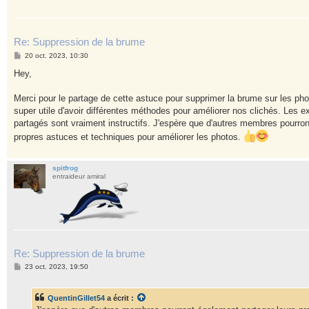
Re: Suppression de la brume
M
20 oct. 2023, 10:30
e
s
Hey,
s
a
g
Merci pour le partage de cette astuce pour supprimer la brume sur les ph
e
super utile d'avoir différentes méthodes pour améliorer nos clichés. Les e
partagés sont vraiment instructifs. J'espère que d'autres membres pourron
propres astuces et techniques pour améliorer les photos.
spitfrog
entraideur amiral
Re: Suppression de la brume
M
23 oct. 2023, 19:50
e
s
s
QuentinGillet54
a écrit :
a
g