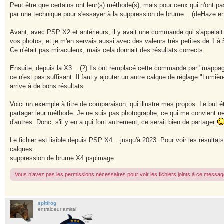
s
Peut être que certains ont leur(s) méthode(s), mais pour ceux qui n'ont pa
s
par une technique pour s'essayer à la suppression de brume... (deHaze en
a
g
e
Avant, avec PSP X2 et antérieurs, il y avait une commande qui s'appelait "C
vos photos, et je m'en servais aussi avec des valeurs très petites de 1 à 
Ce n'était pas miraculeux, mais cela donnait des résultats corrects.
Ensuite, depuis la X3... (?) Ils ont remplacé cette commande par "mappage 
ce n'est pas suffisant. Il faut y ajouter un autre calque de réglage "Lumièr
arrive à de bons résultats.
Voici un exemple à titre de comparaison, qui illustre mes propos. Le but éta
partager leur méthode. Je ne suis pas photographe, ce qui me convient ne 
d'autres. Donc, s'il y en a qui font autrement, ce serait bien de partager
Le fichier est lisible depuis PSP X4... jusqu'à 2023. Pour voir les résultats,
calques.
suppression de brume X4.pspimage
Vous n’avez pas les permissions nécessaires pour voir les fichiers joints à ce messag
spitfrog
entraideur amiral