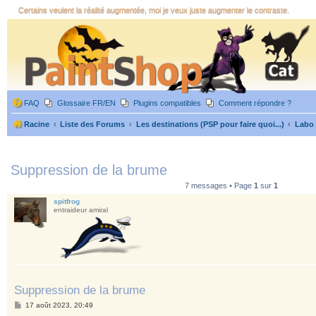
Certains veulent la réalité augmentée, moi je veux juste augmenter le contraste.
FAQ
Glossaire FR/EN
Plugins compatibles
Comment répondre ?
Racine
Liste des Forums
Les destinations (PSP pour faire quoi...)
Labo
Suppression de la brume
7 messages • Page
1
sur
1
spitfrog
entraideur amiral
Suppression de la brume
M
17 août 2023, 20:49
e