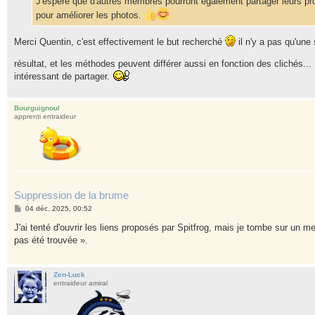
J'espère que d'autres membres pourront également partager leurs pr
e
pour améliorer les photos.
Merci Quentin, c'est effectivement le but recherché
il n'y a pas qu'une
résultat, et les méthodes peuvent différer aussi en fonction des clichés...
intéressant de partager.
Bourguignoul
apprenti entraideur
Suppression de la brume
M
04 déc. 2025, 00:52
e
s
J'ai tenté d'ouvrir les liens proposés par Spitfrog, mais je tombe sur un
s
pas été trouvée ».
a
g
e
Zen-Luck
entraideur amiral