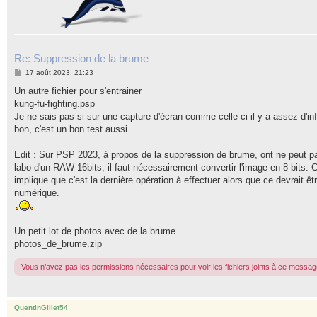
Re: Suppression de la brume
M
17 août 2023, 21:23
e
s
Un autre fichier pour s'entrainer
s
kung-fu-fighting.psp
a
g
Je ne sais pas si sur une capture d'écran comme celle-ci il y a assez d'inf
e
bon, c'est un bon test aussi.
Edit : Sur PSP 2023, à propos de la suppression de brume, ont ne peut pas
labo d'un RAW 16bits, il faut nécessairement convertir l'image en 8 bits. 
implique que c'est la dernière opération à effectuer alors que ce devrait êt
numérique.
Un petit lot de photos avec de la brume
photos_de_brume.zip
Vous n’avez pas les permissions nécessaires pour voir les fichiers joints à ce messag
QuentinGillet54