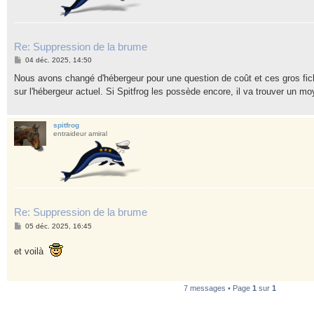
Re: Suppression de la brume
M
04 déc. 2025, 14:50
e
s
Nous avons changé d'hébergeur pour une question de coût et ces gros fich
s
sur l'hébergeur actuel. Si Spitfrog les possède encore, il va trouver un 
a
g
e
spitfrog
entraideur amiral
Re: Suppression de la brume
M
05 déc. 2025, 16:45
e
s
et voilà
s
a
g
e
7 messages • Page
1
sur
1