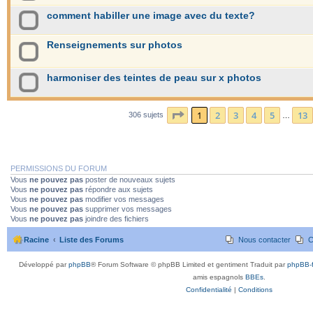
comment habiller une image avec du texte?
Renseignements sur photos
harmoniser des teintes de peau sur x photos
Page
1
sur
13
1
2
3
4
5
13
306 sujets
…
PERMISSIONS DU FORUM
Vous
ne pouvez pas
poster de nouveaux sujets
Vous
ne pouvez pas
répondre aux sujets
Vous
ne pouvez pas
modifier vos messages
Vous
ne pouvez pas
supprimer vos messages
Vous
ne pouvez pas
joindre des fichiers
Racine
Liste des Forums
Nous contacter
C
Développé par
phpBB
® Forum Software © phpBB Limited et gentiment Traduit par
phpBB-f
amis espagnols
BBEs
.
Confidentialité
|
Conditions