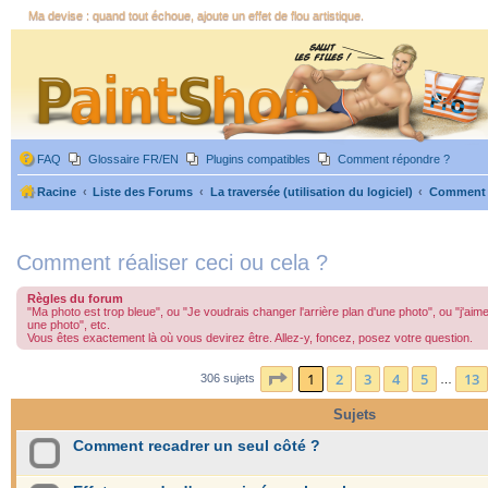
Ma devise : quand tout échoue, ajoute un effet de flou artistique.
FAQ
Glossaire FR/EN
Plugins compatibles
Comment répondre ?
Racine
Liste des Forums
La traversée (utilisation du logiciel)
Comment ré
Comment réaliser ceci ou cela ?
Règles du forum
"Ma photo est trop bleue", ou "Je voudrais changer l'arrière plan d'une photo", ou "j'a
une photo", etc.
Vous êtes exactement là où vous devirez être. Allez-y, foncez, posez votre question.
Page
1
sur
13
1
2
3
4
5
13
306 sujets
…
Sujets
Comment recadrer un seul côté ?