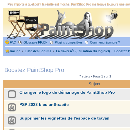
Peu importe à quel point la réalité est moche, PaintShop Pro me trouve toujours une sol
FAQ
Glossaire FR/EN
Plugins compatibles
Comment répondre ?
Racine
Liste des Forums
La traversée (utilisation du logiciel)
Boostez P
Boostez PaintShop Pro
7 sujets • Page
1
sur
1
Sujets
Changer le logo de démarrage de PaintShop Pro
PSP 2023 bleu anthracite
Supprimer les vignettes de l'espace de travail