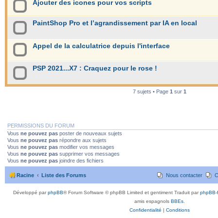
Ajouter des icones pour vos scripts
PaintShop Pro et l’agrandissement par IA en local
Appel de la calculatrice depuis l'interface
PSP 2021...X7 : Craquez pour le rose !
7 sujets • Page
1
sur
1
PERMISSIONS DU FORUM
Vous
ne pouvez pas
poster de nouveaux sujets
Vous
ne pouvez pas
répondre aux sujets
Vous
ne pouvez pas
modifier vos messages
Vous
ne pouvez pas
supprimer vos messages
Vous
ne pouvez pas
joindre des fichiers
Racine
Liste des Forums
Nous contacter
C
Développé par
phpBB
® Forum Software © phpBB Limited et gentiment Traduit par
phpBB-f
amis espagnols
BBEs
.
Confidentialité
|
Conditions