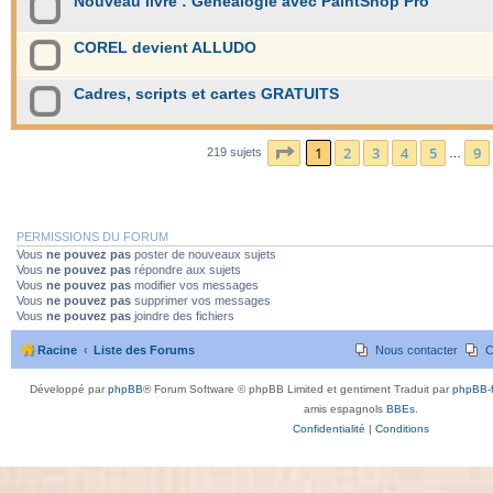
Nouveau livre : Généalogie avec PaintShop Pro
COREL devient ALLUDO
Cadres, scripts et cartes GRATUITS
Page
1
sur
9
1
2
3
4
5
9
219 sujets
…
PERMISSIONS DU FORUM
Vous
ne pouvez pas
poster de nouveaux sujets
Vous
ne pouvez pas
répondre aux sujets
Vous
ne pouvez pas
modifier vos messages
Vous
ne pouvez pas
supprimer vos messages
Vous
ne pouvez pas
joindre des fichiers
Racine
Liste des Forums
Nous contacter
C
Développé par
phpBB
® Forum Software © phpBB Limited et gentiment Traduit par
phpBB-f
amis espagnols
BBEs
.
Confidentialité
|
Conditions