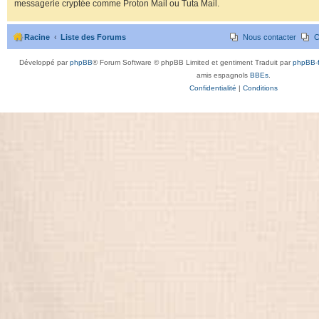
messagerie cryptée comme Proton Mail ou Tuta Mail.
Racine
Liste des Forums
Nous contacter
C
Développé par
phpBB
® Forum Software © phpBB Limited et gentiment Traduit par
phpBB-f
amis espagnols
BBEs
.
Confidentialité
|
Conditions