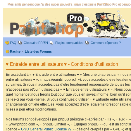
Mes amis pensent que j'ai des super pouvoirs, mais c'est juste PaintShop Pro et beauc
FAQ
Glossaire FR/EN
Plugins compatibles
Comment répondre ?
Racine
Liste des Forums
♥ Entraide entre utilisateurs ♥ - Conditions d’utilisation
En accédant à « ♥ Entraide entre utilisateurs ♥ » (désigné ci-après par « nous »,
entre utilisateurs ♥ », « https://paintshoppro.fr »), vous acceptez d’être légal
suivantes. Si vous n’acceptez pas d’être légalement responsable de toutes les 
n’accédez pas et/ou n’utilisez pas « ♥ Entraide entre utilisateurs ♥ ». Nous pou
quel moment et nous ferons tout pour que vous en soyez informé, bien qu’il soit
celles-ci par vous-même. Si vous continuez d’utiliser « ♥ Entraide entre utilisat
changements ont été effectués, vous acceptez d’être légalement responsable 
mises à jour et/ou modifications.
Nos forums sont développés par phpBB (désigné ci-après par « ils », « eux », « 
« www.phpbb.com », « phpBB Limited », « Équipes phpBB ») qui est un script li
licence «
GNU General Public License v2
» (désigné ci-après par « GPL ») et q