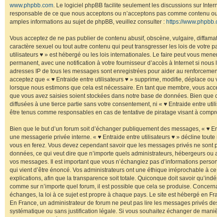
www.phpbb.com
. Le logiciel phpBB facilite seulement les discussions sur Inte
responsable de ce que nous acceptons ou n’acceptons pas comme contenu ou 
amples informations au sujet de phpBB, veuillez consulter :
https://www.phpbb.
Vous acceptez de ne pas publier de contenu abusif, obscène, vulgaire, diffama
caractère sexuel ou tout autre contenu qui peut transgresser les lois de votre p
utilisateurs ♥ » est hébergé ou les lois internationales. Le faire peut vous me
permanent, avec une notification à votre fournisseur d’accès à Internet si nous
adresses IP de tous les messages sont enregistrées pour aider au renforcemen
acceptez que « ♥ Entraide entre utilisateurs ♥ » supprime, modifie, déplace ou v
lorsque nous estimons que cela est nécessaire. En tant que membre, vous acce
que vous avez saisies soient stockées dans notre base de données. Bien que c
diffusées à une tierce partie sans votre consentement, ni « ♥ Entraide entre uti
être tenus comme responsables en cas de tentative de piratage visant à compr
Bien que le but d’un forum soit d’échanger publiquement des messages, « ♥ Entra
une messagerie privée interne. « ♥ Entraide entre utilisateurs ♥ » décline toute
vous en ferez. Vous devez cependant savoir que les messages privés ne sont 
données, ce qui veut dire que n’importe quels administrateurs, hébergeurs ou au
vos messages. Il est important que vous n’échangiez pas d’informations perso
qui vient d’être énoncé. Vos administrateurs ont une éthique irréprochable à ce 
explications, afin que la transparence soit totale. Quiconque doit savoir qu’in
comme sur n’importe quel forum, il est possible que cela se produise. Concernan
échanges, la loi à ce sujet est propre à chaque pays. Le site est hébergé en Fra
En France, un administrateur de forum ne peut pas lire les messages privés des
systématique ou sans justification légale. Si vous souhaitez échanger de mani