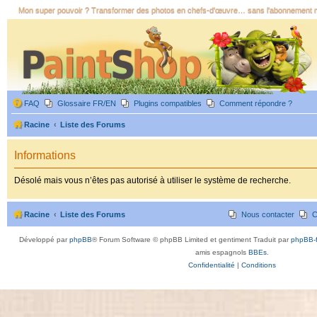
Mon super pouvoir ? Transformer des photos en chefs-d'œuvre… sans l'abonnement 
FAQ
Glossaire FR/EN
Plugins compatibles
Comment répondre ?
Racine
Liste des Forums
Informations
Désolé mais vous n’êtes pas autorisé à utiliser le système de recherche.
Racine
Liste des Forums
Nous contacter
C
Développé par
phpBB
® Forum Software © phpBB Limited et gentiment Traduit par
phpBB-f
amis espagnols
BBEs
.
Confidentialité
|
Conditions