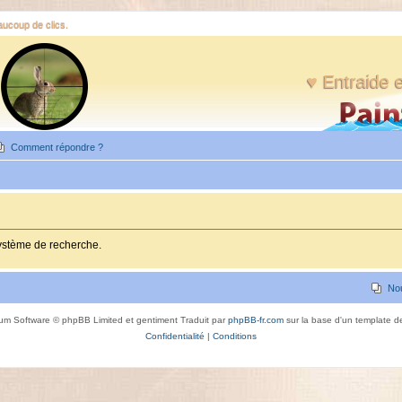
eaucoup de clics.
♥ Entraide e
Comment répondre ?
système de recherche.
No
um Software © phpBB Limited et gentiment Traduit par
phpBB-fr.com
sur la base d'un template 
Confidentialité
|
Conditions