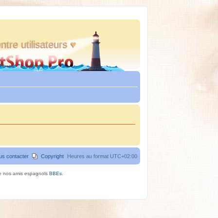
ntre utilisateurs ♥
us contacter
Copyright
Heures au format
UTC+02:00
de nos amis espagnols
BBEs
.