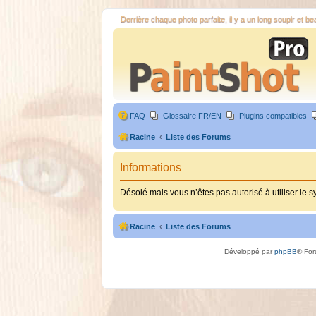
Derrière chaque photo parfaite, il y a un long soupir et b
FAQ
Glossaire FR/EN
Plugins compatibles
Racine
Liste des Forums
Informations
Désolé mais vous n’êtes pas autorisé à utiliser le 
Racine
Liste des Forums
Développé par
phpBB
® For