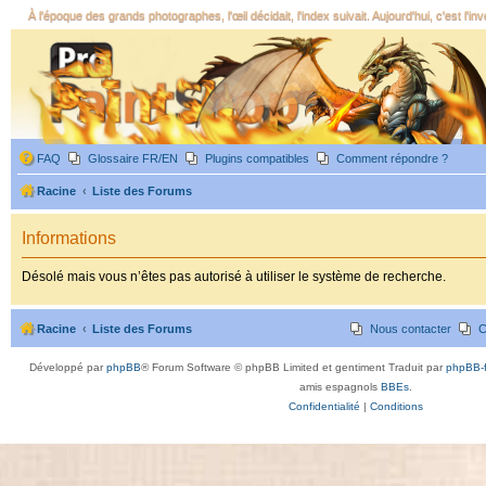
À l'époque des grands photographes, l'œil décidait, l'index suivait. Aujourd'hui, c'est l'in
FAQ
Glossaire FR/EN
Plugins compatibles
Comment répondre ?
Racine
Liste des Forums
Informations
Désolé mais vous n’êtes pas autorisé à utiliser le système de recherche.
Racine
Liste des Forums
Nous contacter
C
Développé par
phpBB
® Forum Software © phpBB Limited et gentiment Traduit par
phpBB-f
amis espagnols
BBEs
.
Confidentialité
|
Conditions