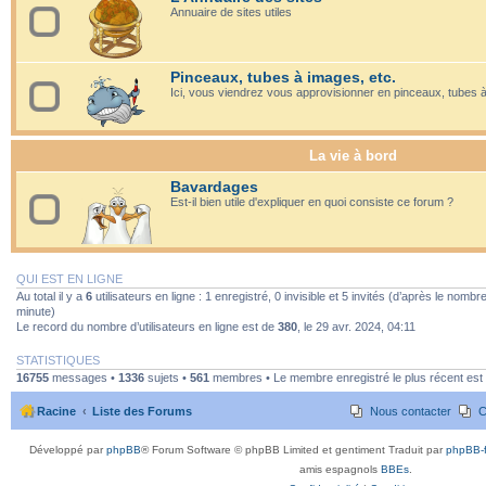
Annuaire de sites utiles
Pinceaux, tubes à images, etc.
Ici, vous viendrez vous approvisionner en pinceaux, tubes à 
La vie à bord
Bavardages
Est-il bien utile d'expliquer en quoi consiste ce forum ?
QUI EST EN LIGNE
Au total il y a
6
utilisateurs en ligne : 1 enregistré, 0 invisible et 5 invités (d’après le nombre
minute)
Le record du nombre d’utilisateurs en ligne est de
380
, le 29 avr. 2024, 04:11
STATISTIQUES
16755
messages •
1336
sujets •
561
membres • Le membre enregistré le plus récent est
Racine
Liste des Forums
Nous contacter
C
Développé par
phpBB
® Forum Software © phpBB Limited et gentiment Traduit par
phpBB-f
amis espagnols
BBEs
.