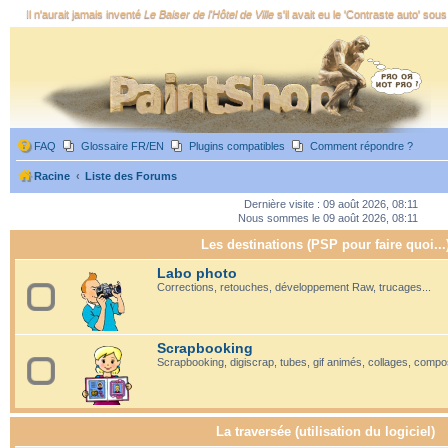
Il n'aurait jamais inventé
Le Baiser de l'Hôtel de Ville
s'il avait eu le 'Contraste auto' sous
FAQ
Glossaire FR/EN
Plugins compatibles
Comment répondre ?
Racine
Liste des Forums
Dernière visite : 09 août 2026, 08:11
Nous sommes le 09 août 2026, 08:11
Les destinations (PSP pour faire quoi...
Labo photo
Corrections, retouches, développement Raw, trucages...
Scrapbooking
Scrapbooking, digiscrap, tubes, gif animés, collages, compos
La traversée (utilisation du logiciel)