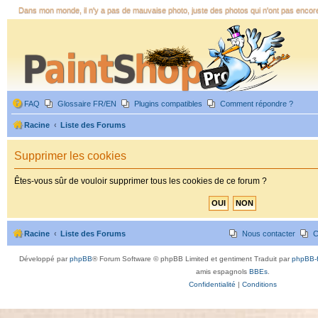
Dans mon monde, il n'y a pas de mauvaise photo, juste des photos qui n'ont pas encor
FAQ
Glossaire FR/EN
Plugins compatibles
Comment répondre ?
Racine
Liste des Forums
Supprimer les cookies
Êtes-vous sûr de vouloir supprimer tous les cookies de ce forum ?
Racine
Liste des Forums
Nous contacter
C
Développé par
phpBB
® Forum Software © phpBB Limited et gentiment Traduit par
phpBB-f
amis espagnols
BBEs
.
Confidentialité
|
Conditions