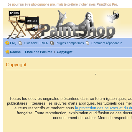
Je pourrais être photographe pro, mais je préfère tricher avec PaintShop Pro.
FAQ
Glossaire FR/EN
Plugins compatibles
Comment répondre ?
Racine
Liste des Forums
Copyright
Copyright
*
Toutes les oeuvres originales présentées dans ce forum (graphiques, au
publicitaires, littéraires, les œuvres d’arts appliqués, les tutoriels des m
auteurs respectifs et tombent sous
la protection des oeuvres et du dr
française. Toute reproduction, exploitation ou diffusion de ces docu
consentement de l'auteur. Merci de respecter la