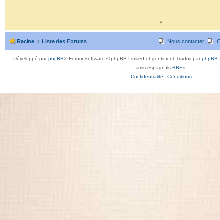
*
Racine
Liste des Forums
Nous contacter
C
Développé par
phpBB
® Forum Software © phpBB Limited et gentiment Traduit par
phpBB-f
amis espagnols
BBEs
.
Confidentialité
|
Conditions